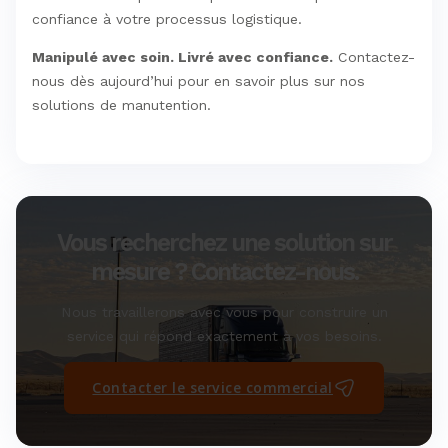
confiance à votre processus logistique.
Manipulé avec soin. Livré avec confiance.
Contactez-
nous dès aujourd’hui pour en savoir plus sur nos
solutions de manutention.
Vous recherchez une solution sur
mesure ? Contactez-nous.
Nous travaillerons avec vous pour construire un
service qui répond exactement à vos besoins.
Contacter le service commercial